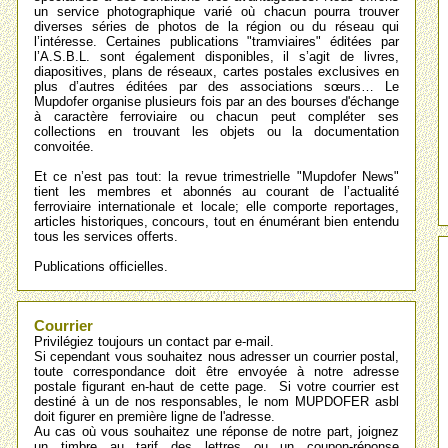
un service photographique varié où chacun pourra trouver
diverses séries de photos de la région ou du réseau qui
l’intéresse. Certaines publications "tramviaires" éditées par
l’A.S.B.L. sont également disponibles, il s’agit de livres,
diapositives, plans de réseaux, cartes postales exclusives en
plus d’autres éditées par des associations sœurs… Le
Mupdofer organise plusieurs fois par an des bourses d'échange
à caractère ferroviaire ou chacun peut compléter ses
collections en trouvant les objets ou la documentation
convoitée.
Et ce n’est pas tout: la revue trimestrielle "Mupdofer News"
tient les membres et abonnés au courant de l’actualité
ferroviaire internationale et locale; elle comporte reportages,
articles historiques, concours, tout en énumérant bien entendu
tous les services offerts.
Publications officielles.
Courrier
Privilégiez toujours un contact par e-mail.
Si cependant vous souhaitez nous adresser un courrier postal,
toute correspondance doit être envoyée à notre adresse
postale figurant en-haut de cette page. Si votre courrier est
destiné à un de nos responsables, le nom MUPDOFER asbl
doit figurer en première ligne de l'adresse.
Au cas où vous souhaitez une réponse de notre part, joignez
un timbre au tarif des lettres ou un coupon-réponse