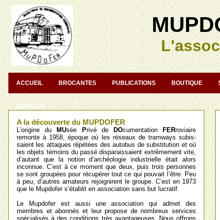
MUPD
L'assoc
ACCUEIL
BROCANTES
PUBLICATIONS
BOUTIQUE
CONTACT
A la découverte du MUPDOFER
L’origine du
MU
sée
P
rivé de
DO
cumentation
FER
roviaire
remonte à 1958, époque où les réseaux de tramways subis-
saient les attaques répétées des autobus de substitution et où
les objets témoins du passé disparaissaient extrêmement vite,
d’autant que la notion d’archéologie industrielle était alors
inconnue. C’est à ce moment que deux, puis trois personnes
se sont groupées pour récupérer tout ce qui pouvait l’être. Peu
à peu, d’autres amateurs rejoignirent le groupe. C’est en 1973
que le Mupdofer s’établit en association sans but lucratif.
Le Mupdofer est aussi une association qui admet des
membres et abonnés et leur propose de nombreux services
spécialisés à des conditions très avantageuses. Nous offrons